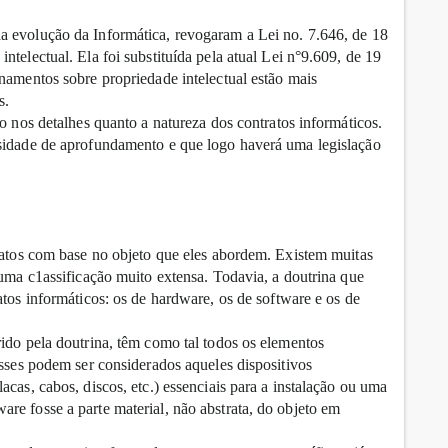
a evolução da Informática, revogaram a Lei no. 7.646, de 18
telectual. Ela foi substituída pela atual Lei n°9.609, de 19
namentos sobre propriedade intelectual estão mais
s.
to nos detalhes quanto a natureza dos contratos informáticos.
ssidade de aprofundamento e que logo haverá uma legislação
tratos com base no objeto que eles abordem. Existem muitas
 uma c1assificação muito extensa. Todavia, a doutrina que
atos informáticos: os de hardware, os de software e os de
ido pela doutrina, têm como tal todos os elementos
Esses podem ser considerados aqueles dispositivos
cas, cabos, discos, etc.) essenciais para a instalação ou uma
re fosse a parte material, não abstrata, do objeto em