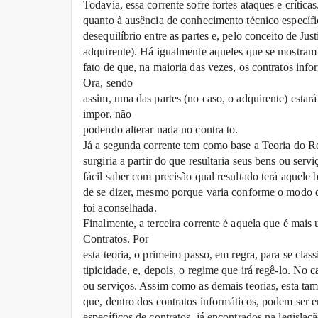
Todavia, essa corrente sofre fortes ataques e críticas.
quanto à ausência de conhecimento técnico específi
desequilíbrio entre as partes e, pelo conceito de Ju
adquirente). Há igualmente aqueles que se mostram i
fato de que, na maioria das vezes, os contratos info
Ora, sendo
assim, uma das partes (no caso, o adquirente) estará
impor, não
podendo alterar nada no contra to.
Já a segunda corrente tem como base a Teoria do Res
surgiria a partir do que resultaria seus bens ou serv
fácil saber com precisão qual resultado terá aquele 
de se dizer, mesmo porque varia conforme o modo qu
foi aconselhada.
Finalmente, a terceira corrente é aquela que é mais 
Contratos. Por
esta teoria, o primeiro passo, em regra, para se class
tipicidade, e, depois, o regime que irá regê-lo. No 
ou serviços. Assim como as demais teorias, esta tam
que, dentro dos contratos informáticos, podem ser e
específicos de contratos, já encontrados na legisl