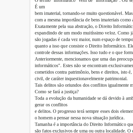
O termo "informático" vem de "informação". Ou sej
É um
bem imaterial, tornando-se muito questionável. M
com a mesma importância de bens imateriais como a 
Exatamente pela sua abstração, o Direito Informáti
expandindo de um modo muitíssimo veloz. Como já 
são jogadas é cada vez maior, num espaço de tempo
quanto a isso que consiste o Direito Informático. E
controle dessas informações. Isso tudo e o que form
Anteriormente, mencionamos que uma das preocupaçõe
informáticos". Estes não se encontram exclusivament
cometidos contra patrimônio, bens e direitos, isto é, 
civil, de caráter inquestionavelmente patrimonial.
Tais delitos são oriundos dos conflitos igualmente
Como se fará a justiça?
Toda a evolução da humanidade se dá devido à amb
gerar os conflitos
e delitos. O progresso terá sempre esses dois eleme
o homem a pensar nessa nova situação jurídica.
Tamanha é a importância do Direito Informático qu
são fatos exclusivos de uma ou outra localidade. O