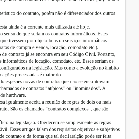
cterístico do contrato, porém não é diferenciador dos outros
ta ainda é a corrente mais utilizada até hoje.
o sensu do que seriam os contratos informáticos. Estes
 que tivessem por objeto bens ou serviços informáticos
tos de compra e venda, locação, comodato etc.).
o de contrato já se encontra em seu Código Civil. Portanto,
s informáticos de locação, comodato, etc. Esses seriam os
 configurados na legislação. Mas como a evolução no âmbito
rmações processadas é maior do
ndo espécies novas de contratos que não se encontravam
o chamados de contratos "atípicos" ou "inominados". A
 de hardware.
a igualmente aceita a reunião de regras de dois ou mais
trato. São os chamados "contratos complexos", que são
cífico na legislação. Obedecem-se simplesmente as regras
vil. Esses artigos falam dos requisitos objetivos e subjetivos
de contrato e da forma que tal dec1aralção pode ser feita