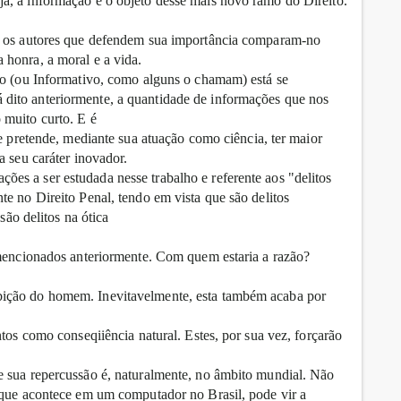
a, a informação é o objeto desse mais novo ramo do Direito.
as os autores que defendem sua importância comparam-no
honra, a moral e a vida.
co (ou Informativo, como alguns o chamam) está se
dito anteriormente, a quantidade de informações que nos
 muito curto. E é
le pretende, mediante sua atuação como ciência, ter maior
a seu caráter inovador.
s a ser estudada nesse trabalho e referente aos "delitos
e no Direito Penal, tendo em vista que são delitos
são delitos na ótica
 mencionados anteriormente. Com quem estaria a razão?
ição do homem. Inevitavelmente, esta também acaba por
ntos como conseqiiência natural. Estes, por sua vez, forçarão
e sua repercussão é, naturalmente, no âmbito mundial. Não
 que acontece em um computador no Brasil, pode vir a