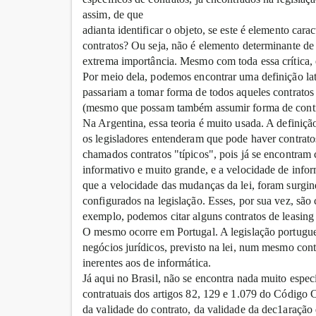
assim, de que
adianta identificar o objeto, se este é elemento cara
contratos? Ou seja, não é elemento determinante de
extrema importância. Mesmo com toda essa crítica, es
Por meio dela, podemos encontrar uma definição lat
passariam a tomar forma de todos aqueles contratos
(mesmo que possam também assumir forma de contra
Na Argentina, essa teoria é muito usada. A definiçã
os legisladores entenderam que pode haver contrato
chamados contratos "típicos", pois já se encontram
informativo e muito grande, e a velocidade de info
que a velocidade das mudanças da lei, foram surgi
configurados na legislação. Esses, por sua vez, sã
exemplo, podemos citar alguns contratos de leasing
O mesmo ocorre em Portugal. A legislação portugues
negócios jurídicos, previsto na lei, num mesmo con
inerentes aos de informática.
Já aqui no Brasil, não se encontra nada muito espe
contratuais dos artigos 82, 129 e 1.079 do Código Ci
da validade do contrato, da validade da dec1aração 