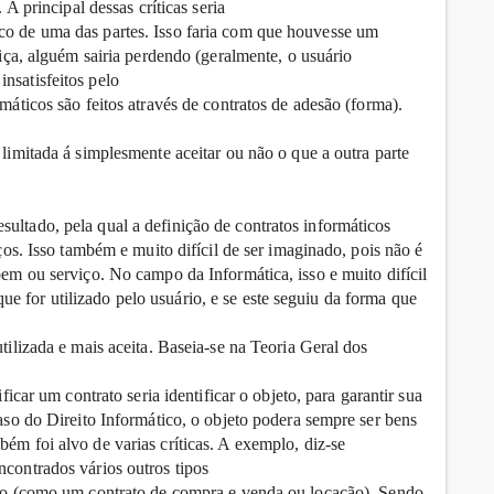
 A principal dessas críticas seria
co de uma das partes. Isso faria com que houvesse um
stiça, alguém sairia perdendo (geralmente, o usuário
nsatisfeitos pelo
rmáticos são feitos através de contratos de adesão (forma).
 limitada á simplesmente aceitar ou não o que a outra parte
ultado, pela qual a definição de contratos informáticos
iços. Isso também e muito difícil de ser imaginado, pois não é
bem ou serviço. No campo da Informática, isso e muito difícil
e for utilizado pelo usuário, e se este seguiu da forma que
utilizada e mais aceita. Baseia-se na Teoria Geral dos
ificar um contrato seria identificar o objeto, para garantir sua
caso do Direito Informático, o objeto podera sempre ser bens
bém foi alvo de varias críticas. A exemplo, diz-se
ncontrados vários outros tipos
ação (como um contrato de compra e venda ou locação). Sendo