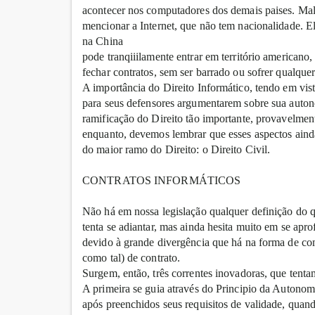
acontecer nos computadores dos demais paises. Ma
mencionar a Internet, que não tem nacionalidade. E
na China
pode tranqiiilamente entrar em território americano
fechar contratos, sem ser barrado ou sofrer qualquer 
A importância do Direito Informático, tendo em vist
para seus defensores argumentarem sobre sua auton
ramificação do Direito tão importante, provavelmen
enquanto, devemos lembrar que esses aspectos aind
do maior ramo do Direito: o Direito Civil.
CONTRATOS INFORMÁTICOS
Não há em nossa legislação qualquer definição do qu
tenta se adiantar, mas ainda hesita muito em se apro
devido à grande divergência que há na forma de como
como tal) de contrato.
Surgem, então, três correntes inovadoras, que tentam
A primeira se guia através do Principio da Autonomi
após preenchidos seus requisitos de validade, quan