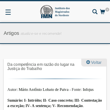
0
☰
Artigos
atualize-se e recomende!
Voltar
Da competência em razão do lugar na
Justiça do Trabalho
Autor:
Mário Antônio Lobato de Paiva
- Fonte:
Infojus
Sumário: I- Intróito; II- Caso concreto; III- Contestação
a exceção; IV- A sentença; V- Recomendação
.