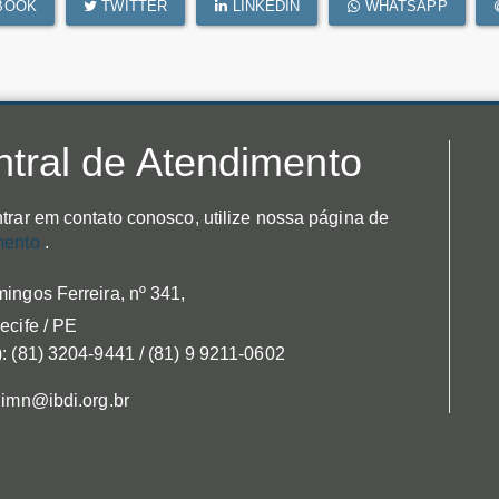
BOOK
TWITTER
LINKEDIN
WHATSAPP
tral de Atendimento
trar em contato conosco, utilize nossa página de
mento
.
ingos Ferreira, nº 341,
ecife / PE
: (81) 3204-9441 / (81) 9 9211-0602
 imn@ibdi.org.br