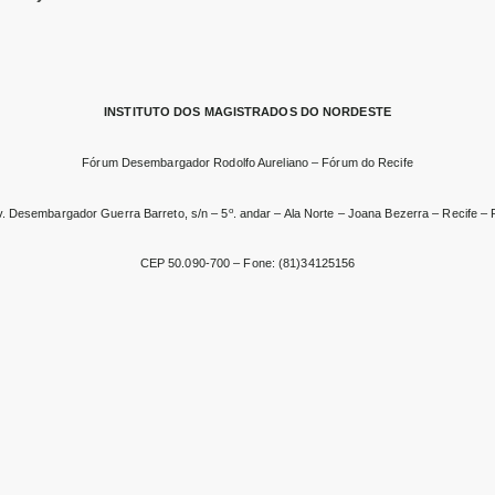
INSTITUTO DOS MAGISTRADOS DO NORDESTE
Fórum Desembargador Rodolfo Aureliano – Fórum do Recife
o
v. Desembargador Guerra Barreto, s/n – 5
. andar – Ala Norte – Joana Bezerra – Recife –
CEP 50.090-700 – Fone: (81)34125156