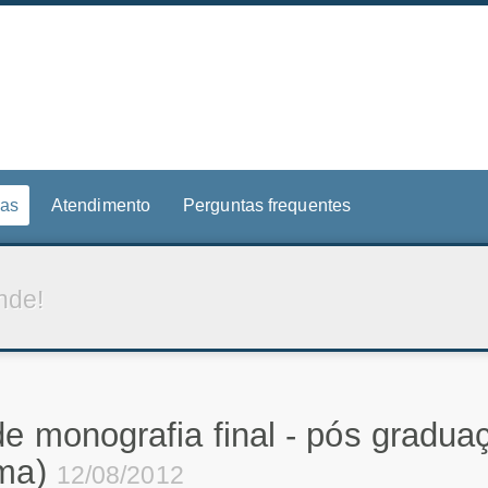
ias
Atendimento
Perguntas frequentes
nde!
e monografia final - pós gradua
rma)
12/08/2012