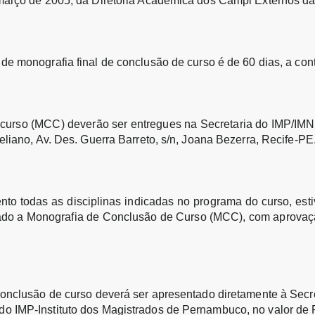
 março de 2005, da Diretoria Acadêmica dos Campi Externos 
e monografia final de conclusão de curso é de 60 dias, a conta
curso (MCC) deverão ser entregues na Secretaria do IMP/IMN,
eliano, Av. Des. Guerra Barreto, s/n, Joana Bezerra, Recife-PE
nto todas as disciplinas indicadas no programa do curso, esti
tado a Monografia de Conclusão de Curso (MCC), com aprovaçã
conclusão de curso deverá ser apresentado diretamente à Secre
o IMP-Instituto dos Magistrados de Pernambuco, no valor de R