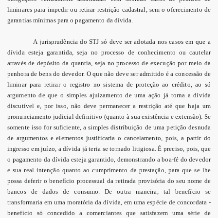
liminares para impedir ou retirar restrição cadastral, sem o oferecimento de
garantias mínimas para o pagamento da dívida.
A jurisprudência do STJ só deve ser adotada nos casos em que a
dívida esteja garantida, seja no processo de conhecimento ou cautelar
através de depósito da quantia, seja no processo de execução por meio da
penhora de bens do devedor. O que não deve ser admitido é a concessão de
liminar para retirar o registro no sistema de proteção ao crédito, ao só
argumento de que o simples ajuizamento de uma ação já torna a dívida
discutível e, por isso, não deve permanecer a restrição até que haja um
pronunciamento judicial definitivo (quanto à sua existência e extensão). Se
somente isso for suficiente, a simples distribuição de uma petição desnuda
de argumentos e elementos justificaria o cancelamento, pois, a partir do
ingresso em juízo, a dívida já teria se tornado litigiosa. É preciso, pois, que
o pagamento da dívida esteja garantido, demonstrando a boa-fé do devedor
e sua real intenção quanto ao cumprimento da prestação, para que se lhe
possa deferir o benefício processual da retirada provisória do seu nome de
bancos de dados de consumo. De outra maneira, tal benefício se
transformaria em uma moratória da dívida, em uma espécie de concordata -
benefício só concedido a comerciantes que satisfazem uma série de