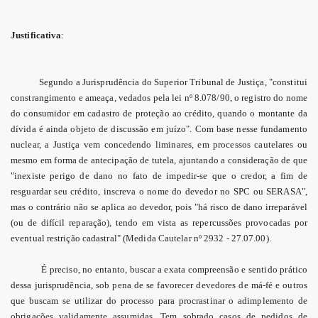
Justificativa
:
Segundo a Jurisprudência do Superior Tribunal de Justiça, "constitui
constrangimento e ameaça, vedados pela lei nº 8.078/90, o registro do nome
do consumidor em cadastro de proteção ao crédito, quando o montante da
dívida é ainda objeto de discussão em juízo". Com base nesse fundamento
nuclear, a Justiça vem concedendo liminares, em processos cautelares ou
mesmo em forma de antecipação de tutela, ajuntando a consideração de que
"inexiste perigo de dano no fato de impedir-se que o credor, a fim de
resguardar seu crédito, inscreva o nome do devedor no SPC ou SERASA",
mas o contrário não se aplica ao devedor, pois "há risco de dano irreparável
(ou de difícil reparação), tendo em vista as repercussões provocadas por
eventual restrição cadastral" (Medida Cautelar nº 2932 - 27.07.00).
É preciso, no entanto, buscar a exata compreensão e sentido prático
dessa jurisprudência, sob pena de se favorecer devedores de má-fé e outros
que buscam se utilizar do processo para procrastinar o adimplemento de
obrigações validamente assumidas. Tem sobrado casos de pedidos de