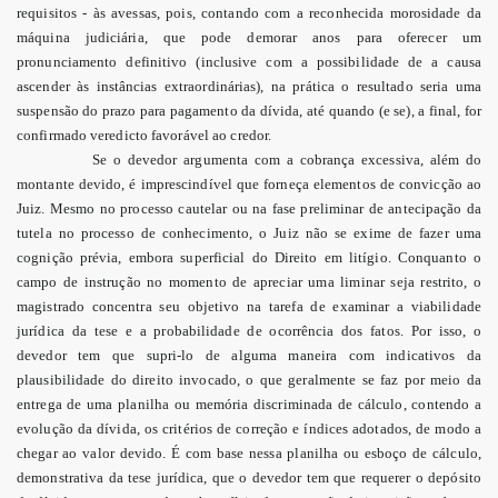
requisitos - às avessas, pois, contando com a reconhecida morosidade da
máquina judiciária, que pode demorar anos para oferecer um
pronunciamento definitivo (inclusive com a possibilidade de a causa
ascender às instâncias extraordinárias), na prática o resultado seria uma
suspensão do prazo para pagamento da dívida, até quando (e se), a final, for
confirmado veredicto favorável ao credor.
Se o devedor argumenta com a cobrança excessiva, além do
montante devido, é imprescindível que forneça elementos de convicção ao
Juiz. Mesmo no processo cautelar ou na fase preliminar de antecipação da
tutela no processo de conhecimento, o Juiz não se exime de fazer uma
cognição prévia, embora superficial do Direito em litígio. Conquanto o
campo de instrução no momento de apreciar uma liminar seja restrito, o
magistrado concentra seu objetivo na tarefa de examinar a viabilidade
jurídica da tese e a probabilidade de ocorrência dos fatos. Por isso, o
devedor tem que supri-lo de alguma maneira com indicativos da
plausibilidade do direito invocado, o que geralmente se faz por meio da
entrega de uma planilha ou memória discriminada de cálculo, contendo a
evolução da dívida, os critérios de correção e índices adotados, de modo a
chegar ao valor devido. É com base nessa planilha ou esboço de cálculo,
demonstrativa da tese jurídica, que o devedor tem que requerer o depósito