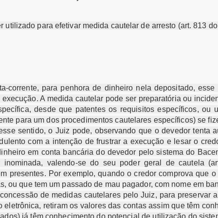
 utilizado para efetivar medida cautelar de arresto (art. 813 
nta-corrente, para penhora de dinheiro nela depositado, ess
de execução. A medida cautelar pode ser preparatória ou incid
ecífica, desde que patentes os requisitos específicos, ou
te para um dos procedimentos cautelares específicos) se fiz
esse sentido, o Juiz pode, observando que o devedor tenta aus
audulento com a intenção de frustrar a execução e lesar o cre
e dinheiro em conta bancária do devedor pelo sistema do Ba
 inominada, valendo-se do seu poder geral de cautela (ar
trem presentes. Por exemplo, quando o credor comprova que 
tas, ou que tem um passado de mau pagador, com nome em ban
 concessão de medidas cautelares pelo Juiz, para preservar a
o eletrônica, retiram os valores das contas assim que têm co
dos) já têm conhecimento do potencial de utilização do sist