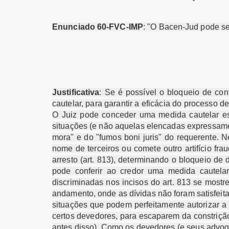
Enunciado 60-FVC-IMP
: "O Bacen-Jud pode ser
Justificativa
: Se é possível o bloqueio de co
cautelar, para garantir a eficácia do processo 
O Juiz pode conceder uma medida cautelar esp
situações (e não aquelas elencadas expressamen
mora" e do "fumos boni juris" do requerente. N
nome de terceiros ou comete outro artifício fr
arresto (art. 813), determinando o bloqueio d
pode conferir ao credor uma medida cautelar
discriminadas nos incisos do art. 813 se mos
andamento, onde as dívidas não foram satisfei
situações que podem perfeitamente autorizar a
certos devedores, para escaparem da constriçã
antes disso). Como os devedores (e seus advoga