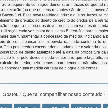
. Se o requerente consegue demonstrar indícios de que tal m
ir a execução (ou que os bens restantes são de difícil conver
a Bacen-Jud. Essa nova realidade induz a que os Juízes se mos
timento de prejuízo ao direito de crédito do credor, pela reti
atação de que a maioria dos devedores sacam valores de con
utilização cada vez maior do sistema Bacen-Jud para a impl
empre que fundamentar a concessão da medida, indicando a pr
o de conta bancária sem ouvida da parte contrária (o dev
da (feito pelo credor) exceder demasiadamente o valor da dív
monstrativo de débito atualizado até a data da propositura d
 cálculo feito pelo devedor pode conter erro que o faça ultrap
cálculo do credor, pelo menos aparentemente, não ultrapassa
s de conceder uma medida cautelar de bloqueio de contas.
Gostou? Que tal compartilhar nosso conteúdo?