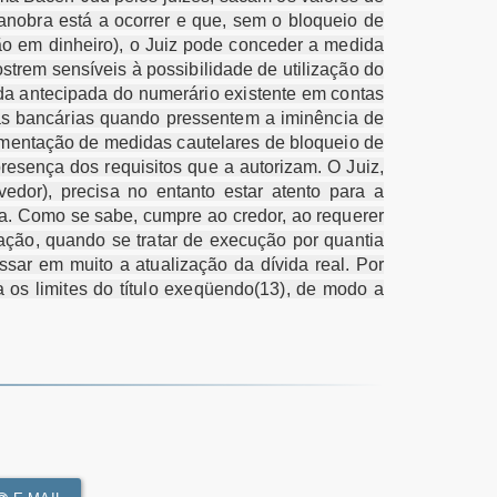
anobra está a ocorrer e que, sem o bloqueio de
são em dinheiro), o Juiz pode conceder a medida
trem sensíveis à possibilidade de utilização do
rada antecipada do numerário existente em contas
tas bancárias quando pressentem a iminência de
ementação de medidas cautelares de bloqueio de
esença dos requisitos que a autorizam. O Juiz,
edor), precisa no entanto estar atento para a
ida. Como se sabe, cumpre ao credor, ao requerer
a ação, quando se tratar de execução por quantia
assar em muito a atualização da dívida real. Por
 os limites do título exeqüendo(13), de modo a