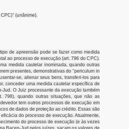
do CPC)" (unânime).
e tipo de apreensão pode se fazer como medida
ental ao processo de execução (art. 796 do CPC).
 uma medida cautelar inominada, quando outras
erem presentes, demonstrativas do "periculum in
entar-se, alienar seus bens, transferi-los para
dor, conceder uma medida cautelar específica de
cen-Jud. O Juiz processante da execução também
t. 798), quando outras situações, que não as
o devedor tem outros processos de execução em
cos de dados de proteção ao crédito. Essas são
 eficácia do processo de execução. Atualmente,
nhecimento do processo de execução (e às vezes
ema Bacen-Jud pelos juízes, sacam os valores de