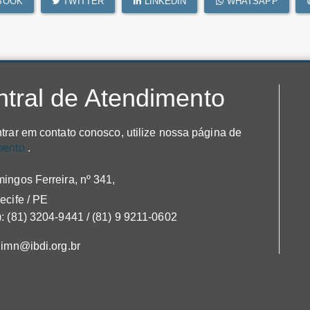
BOOK
TWITTER
LINKEDIN
WHATSAPP
tral de Atendimento
trar em contato conosco, utilize nossa página de
mento
.
ingos Ferreira, nº 341,
ecife / PE
: (81) 3204-9441 / (81) 9 9211-0602
 imn@ibdi.org.br